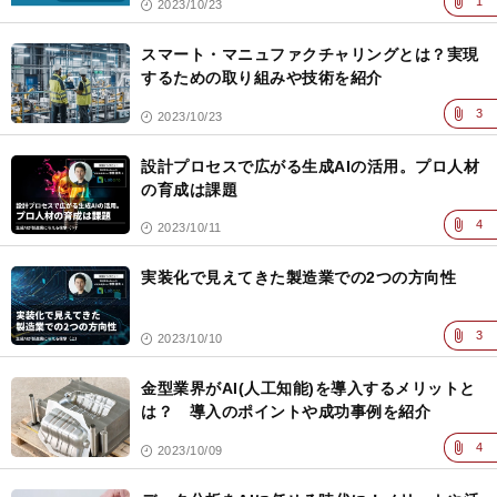
1
2023/10/23
スマート・マニュファクチャリングとは？実現
するための取り組みや技術を紹介
3
2023/10/23
設計プロセスで広がる生成AIの活用。プロ人材
の育成は課題
4
2023/10/11
実装化で見えてきた製造業での2つの方向性
3
2023/10/10
金型業界がAI(人工知能)を導入するメリットと
は？ 導入のポイントや成功事例を紹介
4
2023/10/09