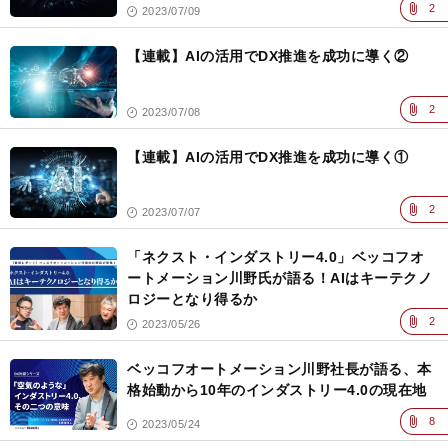
2
2023/07/09
【連載】AIの活用でDX推進を成功に導く②
2
2023/07/08
【連載】AIの活用でDX推進を成功に導く①
2
2023/07/07
「ネクスト・インダストリー4.0」ベッコフオ
ートメーション川野氏が語る！AIはキーテクノ
ロジーとなり得るか
2
2023/05/26
ベッコフオートメーション川野社長が語る、本
格始動から10年のインダストリー4.0の現在地
8
2023/05/24