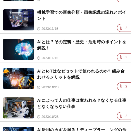
機械学習での画像分類・画像認識の流れとポイ
ント
2
2023/11/15
AIとは？その定義・歴史・活用時のポイントを
解説！
2
2023/11/15
AIとIoTはなぜセットで使われるのか? 組み合
わせるメリットを解説
2
2023/10/23
AIによって人の仕事は奪われる？なくなる仕事
となくならない仕事
2
2023/10/23
AI活用のカギを握る！ディープラーニングの活