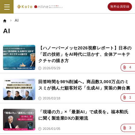
無料会員登録
Koto
Online
AI
AI
記
事
【ハノーバーメッセ2026視察レポート】日本の
一
覧
「匠の技術」をAI時代に活かす、全体アーキテ
クチャの描き方
4
2026/05/29
回答時間を98%削減へ。商品数3,000万点のミ
スミが挑んだ顧客対応「生成AI」実装の舞台裏
1
2026/02/18
「現場の力」×「最新AI」で成長を。福本勲氏
に聞く製造業DXの新潮流
3
2026/01/05