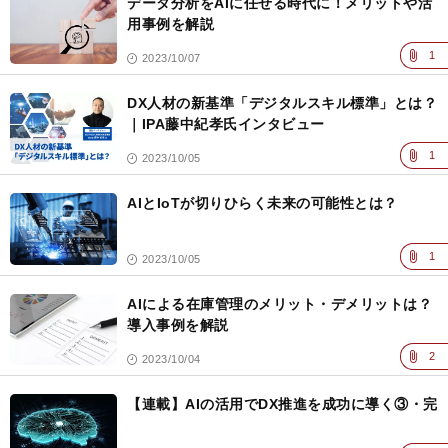
データ分析をAIに任せる時代に！メリットや活
用事例を解説
1
2023/10/07
DX人材の新基準「デジタルスキル標準」とは？
｜IPA藤中紀孝氏インタビュー
1
2023/10/05
AIとIoTが切りひらく未来の可能性とは？
1
2023/10/05
AIによる在庫管理のメリット・デメリットは？
導入事例を解説
2
2023/10/04
【連載】AIの活用でDX推進を成功に導く③・完