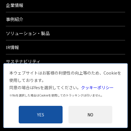
企業情報
事例紹介
ソリューション・製品
IR情報
サステナビリティ
本ウェブサイトはお客様の利便性の向上等のため、Cookieを
採用情報
使用しております。
同意の場合はYesを選択してください。
クッキーポリシー
ビジネスパートナー募集
※Noを選択した場合はCookieを使用してのトラッキングは行いません。
ホーム
ニュース
YES
NO
お問い合わせ
オウンドメディア