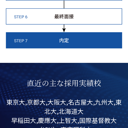
直近の主な採用実績校
東京大,京都大,大阪大,名古屋大,九州大,東
北大,北海道大
早稲田大,慶應大,上智大,国際基督教大