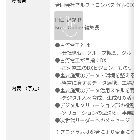
登壇者
合同会社アルファコンパス 代表CEO
田口 紀成 氏
Koto Online 編集長
●古河電工とは
-会社概要、グループ概要、グルー
●古河電工が目指すDX
-古河電工のDXビジョン、ものづく
●重要施策①データ・環境を整える
-経営に資するデータ連携、工場系
内要 （予定）
●重要施策③データ活用スキルを育成
-デジタル人材育成、生成AIの活用
●デジタルソリューション部の役割
-ソリューションの型決め、事業部門
●次世代リーダーへのメッセージ
※プログラムは都合により変更になる