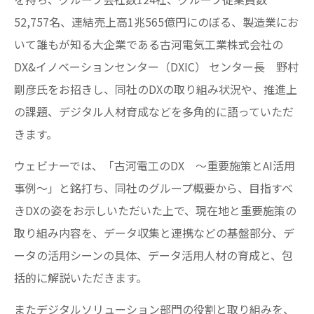
52,757名、連結売上高1兆565億円にのぼる、製造業にお
いて誰もが知る大企業である古河電気工業株式会社の
DX&イノベーションセンター（DXIC） センター長 野村
剛彦氏をお招きし、同社のDXの取り組み状況や、推進上
の課題、デジタル人材育成などを多角的に語っていただ
きます。
ウェビナーでは、「古河電工のDX ～重要施策とAI活用
事例～」と銘打ち、同社のグループ概要から、目指すべ
きDXの姿をお示しいただいた上で、現在地と重要施策の
取り組み内容を、データ収集と連携などの基盤部分、デ
ータの活用シーンの具体、データ活用人材の育成と、包
括的に解説いただきます。
またデジタルソリューション部門の役割と取り組みを、