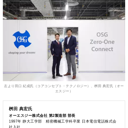
左より田口 紀成氏（コアコンセプト・テクノロジー）、桝田 典宏氏（オー
エスジー）
桝田 典宏氏
オーエスジー株式会社 第2製造部 部長
1997年 静大工学部 精密機械工学科卒業 日本電信電話株式会
社入社