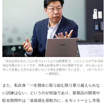
「当社は言われたことに従うというよりは提案型で、したいことができる自
由な社風がモットーです。何事も結果を伴うのが最善ですが、やらないより
やって失敗した方がまだ良いという考えが根付いています。」（オーエスジ
ー 桝田氏）
また、私自身「一生懸命に取り組む限り乗り越えられな
い試練はない」というのが持論であり、新製品の開発や
駐在期間中は「達成感を原動力に」をモットーとし市場