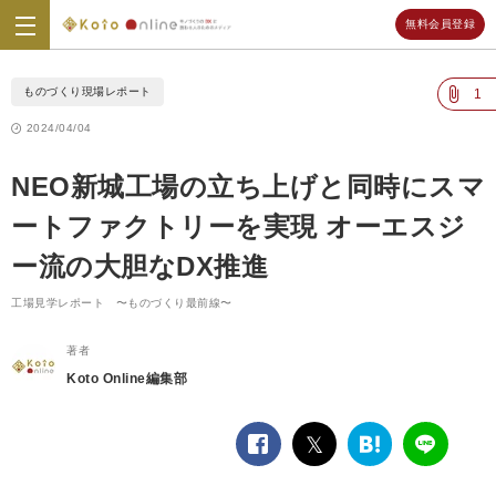
無料会員登録
Koto
Online
ものづくり現場レポート
1
2024/04/04
NEO新城工場の立ち上げと同時にスマ
ートファクトリーを実現 オーエスジ
ー流の大胆なDX推進
工場見学レポート 〜ものづくり最前線〜
著者
Koto Online編集部
facebook
twitter
は
LINE
て