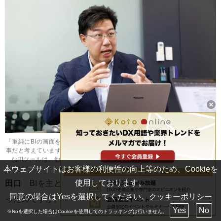
「単純にBIの画面を眺めて終わりではなく、どう結果につなげていくかが大
事だと考えています。なお、稼働率の可視化・工程納期遵守などのさまざま
なBIツールは、他工場にも横展開しました。」（オーエスジー 桝田氏）
本ウェブサイトはお客様の利便性の向上等のため、Cookieを
使用しております。
田口
BIを主とした見える化のシステムは、どなたが作
同意の場合はYesを選択してください。
クッキーポリシー
ったのですか。
Yes
No
※Noを選択した場合はCookieを使用してのトラッキングは行いません。