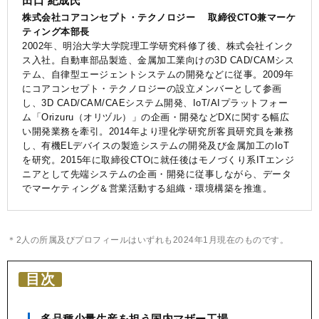
田口 紀成氏
株式会社コアコンセプト・テクノロジー 取締役CTO兼マーケ
ティング本部長
2002年、明治大学大学院理工学研究科修了後、株式会社インク
ス入社。自動車部品製造、金属加工業向けの3D CAD/CAMシス
テム、自律型エージェントシステムの開発などに従事。2009年
にコアコンセプト・テクノロジーの設立メンバーとして参画
し、3D CAD/CAM/CAEシステム開発、IoT/AIプラットフォー
ム「Orizuru（オリヅル）」の企画・開発などDXに関する幅広
い開発業務を牽引。2014年より理化学研究所客員研究員を兼務
し、有機ELデバイスの製造システムの開発及び金属加工のIoT
を研究。2015年に取締役CTOに就任後はモノづくり系ITエンジ
ニアとして先端システムの企画・開発に従事しながら、データ
でマーケティング＆営業活動する組織・環境構築を推進。
＊2人の所属及びプロフィールはいずれも2024年1月現在のものです。
目次
多品種少量生産を担う国内マザー工場