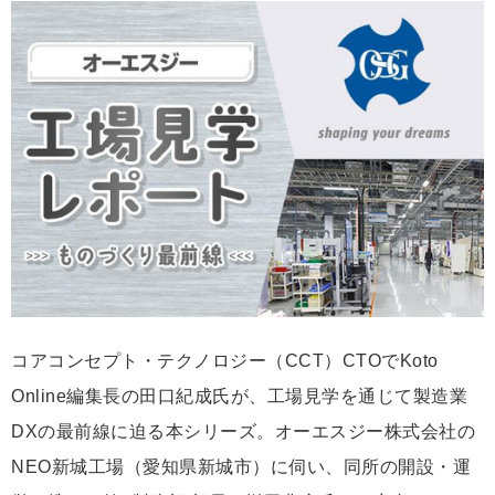
な
ブ
ッ
ク
マ
ー
ク
コアコンセプト・テクノロジー（CCT）CTOでKoto
Online編集長の田口紀成氏が、工場見学を通じて製造業
DXの最前線に迫る本シリーズ。オーエスジー株式会社の
NEO新城工場（愛知県新城市）に伺い、同所の開設・運