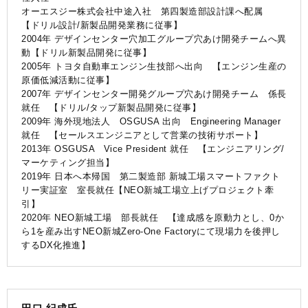
オーエスジー株式会社中途入社 第四製造部設計課へ配属
【ドリル設計/新製品開発業務に従事】
2004年 デザインセンター穴加工グループ穴あけ開発チームへ異
動【ドリル新製品開発に従事】
2005年 トヨタ自動車エンジン生技部へ出向 【エンジン生産の
原価低減活動に従事】
2007年 デザインセンター開発グループ穴あけ開発チーム 係長
就任 【ドリル/タップ新製品開発に従事】
2009年 海外現地法人 OSGUSA 出向 Engineering Manager
就任 【セールスエンジニアとして営業の技術サポート】
2013年 OSGUSA Vice President 就任 【エンジニアリング/
マーケティング担当】
2019年 日本へ本帰国 第二製造部 新城工場スマートファクト
リー実証室 室長就任【NEO新城工場立上げプロジェクト牽
引】
2020年 NEO新城工場 部長就任 【達成感を原動力とし、0か
ら1を産み出すNEO新城Zero-One Factoryにて現場力を後押し
するDX化推進】