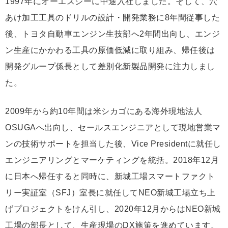
1997年にオーエスジーに中途入社しました。そして、穴
あけ加工工具のドリルの設計・開発業務に8年間従事した
後、トヨタ自動車エンジン生技部へ2年間出向し、エンジ
ン生産にかかわる工具の原価低減に取り組み、帰任後は
開発グループ係長として差別化新製品開発に注力しまし
た。
2009年から約10年間は米シカゴにある海外現地法人
OSUGAへ出向し、セールスエンジニアとして現地営業マ
ンの技術サポートを担当した後、Vice Presidentに就任し
エンジニアリングとマーケティングを統括。2018年12月
に日本へ帰任すると同時に、新城工場スマートファクト
リー実証室（SFJ）室長に就任してNEO新城工場立ち上
げプロジェクトをけん引し、2020年12月からはNEO新城
工場の部長として、生産現場のDX施策を進めています。