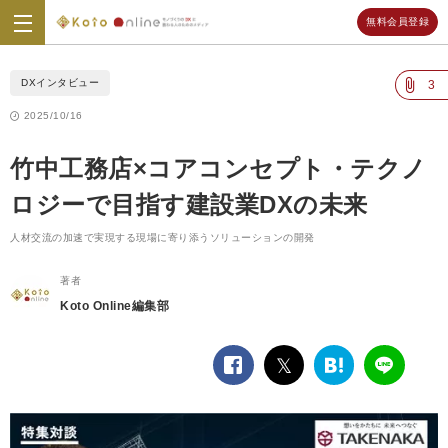
無料会員登録
Koto
Online
DXインタビュー
3
2025/10/16
竹中工務店×コアコンセプト・テクノ
ロジーで目指す建設業DXの未来
人材交流の加速で実現する現場に寄り添うソリューションの開発
著者
Koto Online編集部
facebook
twitter
は
LINE
て
な
ブ