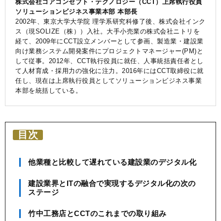
株式会社コアコンセプト・テクノロジー（CCT）上席執行役員
ソリューションビジネス事業本部 本部長
2002年、東京大学大学院 理学系研究科修了後、株式会社インク
ス（現SOLIZE（株））入社。大手小売業の株式会社ニトリを
経て、2009年にCCT設立メンバーとして参画、製造業・建設業
向け業務システム開発案件にプロジェクトマネージャー(PM)と
して従事。2012年、CCT執行役員に就任、人事統括責任者とし
て人材育成・採用力の強化に注力。2016年にはCCT取締役に就
任し、現在は上席執行役員としてソリューションビジネス事業
本部を統括している。
目次
他業種と比較して遅れている建設業のデジタル化
建設業界とITの融合で実現するデジタル化の次の
ステージ
竹中工務店とCCTのこれまでの取り組み