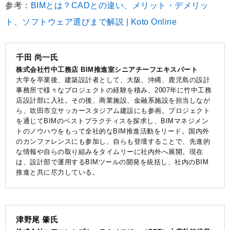
参考：
BIMとは？CADとの違い、メリット・デメリッ
ト、ソフトウェア選びまで解説 | Koto Online
千田 尚一氏
株式会社竹中工務店 BIM推進室シニアチーフエキスパート
大学を卒業後、建築設計者として、大阪、沖縄、鹿児島の設計
事務所で様々なプロジェクトの経験を積み、2007年に竹中工務
店設計部に入社。その後、商業施設、金融系施設を担当しなが
ら、吹田市立サッカースタジアム建設にも参画。プロジェクト
を通じてBIMのベストプラクティスを探求し、BIMマネジメン
トのノウハウをもって全社的なBIM推進活動をリード。国内外
のカンファレンスにも参加し、自らも登壇することで、先進的
な情報や自らの取り組みをタイムリーに社内外へ展開。現在
は、設計部で運用するBIMツールの開発を統括し、社内のBIM
推進と共に尽力している。
津野尾 肇氏