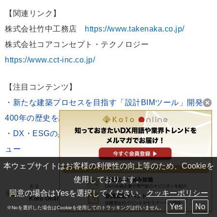
【関連リンク】
株式会社竹中工務店
https://www.takenaka.co.jp/
株式会社コアコンセプト・テクノロジー
https://www.cct-inc.co.jp/
【注目コンテンツ】
・
新たな建築プロセスを目指す「設計BIMツール」開発、
400年の歴史を誇る竹中工務店が描く理想の建築業界とは
・
DX・ESGの具体的な取り組みを紹介！専門家インタビ
ュー
本ウェブサイトはお客様の利便性の向上等のため、Cookieを
使用しております。
著者
同意の場合はYesを選択してください。
クッキーポリシー
フォロー
Koto Online編集部
Yes
No
※Noを選択した場合はCookieを使用してのトラッキングは行いません。