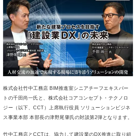
ッ
ク
マ
ー
ク
株式会社竹中工務店 BIM推進室シニアチーフエキスパー
トの千田尚一氏と、株式会社コアコンセプト・テクノロ
ジー（以下、CCT）上席執行役員 ソリューションビジネ
ス事業本部 本部長の津野尾肇氏の対談第2弾となります。
竹中工務店とCCTは、協力して建設業のDX推進に取り組