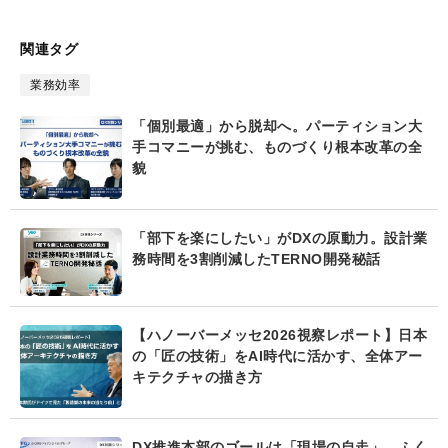
て
な
ブ
関連タグ
ッ
ク
業務効率
マ
ー
「個別最適」から脱却へ。パーティション大
ク
手コマニーが挑む、ものづくり根本改革の全
貌
「部下を楽にしたい」がDXの原動力。設計業
務時間を3割削減したTERNO開発秘話
【ハノーバーメッセ2026視察レポート】日本
の「匠の技術」をAI時代に活かす、全体アー
キテクチャの描き方
DX推進本部のゴールは「現場の自走」 ふく