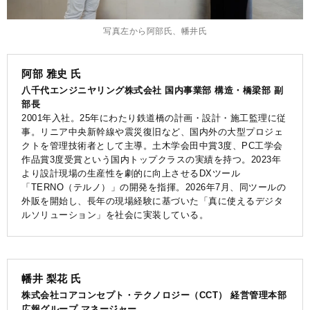
写真左から阿部氏、幡井氏
阿部 雅史 氏
八千代エンジニヤリング株式会社 国内事業部 構造・橋梁部 副
部長
2001年入社。25年にわたり鉄道橋の計画・設計・施工監理に従
事。リニア中央新幹線や震災復旧など、国内外の大型プロジェ
クトを管理技術者として主導。土木学会田中賞3度、PC工学会
作品賞3度受賞という国内トップクラスの実績を持つ。2023年
より設計現場の生産性を劇的に向上させるDXツール
「TERNO（テルノ）」の開発を指揮。2026年7月、同ツールの
外販を開始し、長年の現場経験に基づいた「真に使えるデジタ
ルソリューション」を社会に実装している。
幡井 梨花 氏
株式会社コアコンセプト・テクノロジー（CCT） 経営管理本部
広報グループ マネージャー