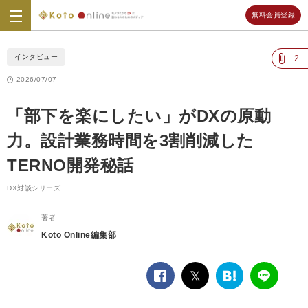
無料会員登録
Koto
Online
インタビュー
2
2026/07/07
「部下を楽にしたい」がDXの原動
力。設計業務時間を3割削減した
TERNO開発秘話
DX対談シリーズ
著者
Koto Online編集部
facebook
twitter
は
LINE
て