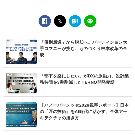
facebook
twitter
は
LINE
て
な
ブ
「個別最適」から脱却へ。パーティション大
ッ
手コマニーが挑む、ものづくり根本改革の全
ク
貌
マ
ー
ク
「部下を楽にしたい」がDXの原動力。設計業
務時間を3割削減したTERNO開発秘話
【ハノーバーメッセ2026視察レポート】日本
の「匠の技術」をAI時代に活かす、全体アー
キテクチャの描き方