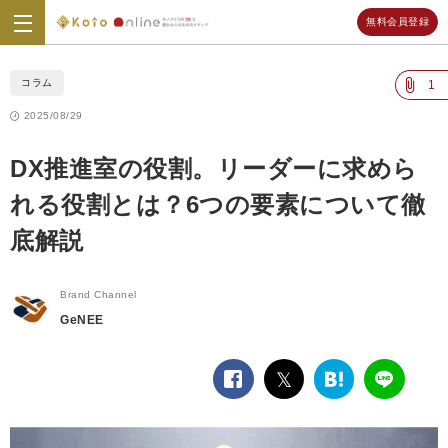
無料会員登録
Koto
Online
コラム
1
2025/08/29
DX推進室の役割。リーダーに求めら
れる役割とは？6つの要素について徹
底解説
Brand Channel
GeNEE
facebook
twitter
は
LINE
て
な
ブ