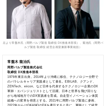
左より常盤木氏（岡野バルブ製造 取締役 DX推進本部長）、菊池氏（岡野バ
ルブ製造 取締役 経営企画室兼新事業統括）
常盤木 龍治氏
岡野バルブ製造株式会社
取締役 DX推進本部長
1976年東京出身。2014年より沖縄に移住、テクノロジー分野で
のパラレルキャリア実践者として著名。EBILAB、クアンド、
ZENTech、eiicon、など日本を代表するテクノロジー企業のDX
軍師・エバンジェリストとして活躍。日本と世界を飛び回りな
がら地域地方でのDX実践者を育成。自走型イノベーション体質
組織への変革を得意とする。2021年に岡野バルブ製造に参画、
2022年からはOKANOのDXを牽引すると共に、軍師として経営