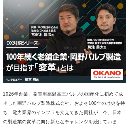
な
ブ
ッ
ク
マ
ー
ク
1926年創業、発電用高温高圧バルブの国産化に初めて成
功した岡野バルブ製造株式会社。およそ100年の歴史を持
ち、電力業界のインフラを支えてきた同社が、今、日本
の製造業の変革に向け新たなチャレンジを続けていま