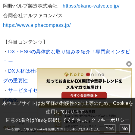
岡野バルブ製造株式会社
https://okano-valve.co.jp/
合同会社アルファコンパス
https://www.alphacompass.jp/
【注目コンテンツ】
・
DX・ESGの具体的な取り組みを紹介！専門家インタビ
ュー
・
DX人材は社内にあり！リコーに学ぶ技術者リスキリン
グの重要性
・
サービタイゼーションによる付加価値の創造と競争力
の強化
本ウェブサイトはお客様の利便性の向上等のため、Cookieを
使用しております。
同意の場合はYesを選択してください。
クッキーポリシー
著者
Yes
No
フォロー
※Noを選択した場合はCookieを使用してのトラッキングは行いません。
Koto Online編集部