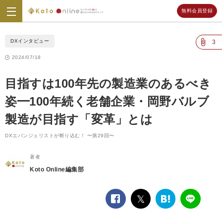
無料会員登録
Koto
Online
DXインタビュー
3
2024/07/18
目指すは100年先の製造業のあるべき
姿━100年続く老舗企業・岡野バルブ
製造が目指す「変革」とは
DXエバンジェリストが斬り込む！ 〜第29回〜
著者
Koto Online編集部
facebook
twitter
は
LINE
て