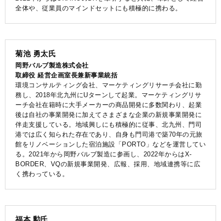
全体や、従業員のマインドセットにも積極的に携わる。
菊池 勇太氏
岡野バルブ製造株式会社
取締役 経営企画室長兼新事業統括
環境コンサルティング会社、マーケティングリサーチ会社に勤
務し、2018年北九州にUターンして起業。マーケティングリサ
ーチ会社在籍時に大手メーカーの商品開発に多数関わり、起業
後は自社の事業開発に加えてさまざまな企業の新規事業開発に
伴走支援している。地域興しにも積極的に従事、北九州、門司
港では広く知られた存在であり、自身も門司港で築70年の元旅
館をリノベーションした宿泊施設「PORTO」などを運営してい
る。2021年から岡野バルブ製造に参画し、2022年からはX-
BORDER、VQの新規事業開発、広報、採用、地域連携等に広
く携わっている。
福本 勲氏