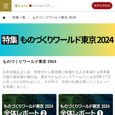
無料会員登録
Koto
Online
特集一覧
ものづくりワールド東京 2024
ものづくりワールド東京 2024
日本全国をはじめ、世界中から製造業に関連する人が来場する世界最
大級の製造業の展示会。東京でのものづくりワールドには3日間で7万
人近くの人が訪れました。その中で、今回の出展企業にインタビュー
を実施しました。
記
事
一
覧