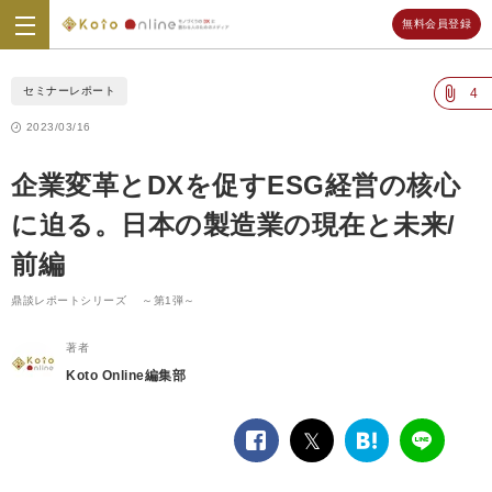
無料会員登録
Koto
Online
セミナーレポート
4
2023/03/16
企業変革とDXを促すESG経営の核心
に迫る。日本の製造業の現在と未来/
前編
鼎談レポートシリーズ ～第1弾～
著者
Koto Online編集部
facebook
twitter
は
LINE
て