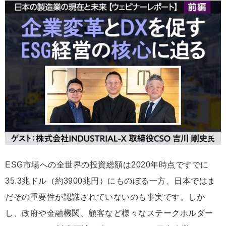
な
ブ
ッ
ク
マ
ー
ク
ESG市場への全世界の投資総額は2020年時点ですでに
35.3兆ドル（約3900兆円）にものぼる一方、日本ではま
だその重要性が認識されていないのも事実です。しか
し、政府や金融機関、顧客など様々なステークホルダー