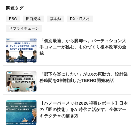
な
ブ
関連タグ
ッ
ク
ESG
田口紀成
福本勲
DX・IT人材
マ
サプライチェーン
ー
ク
「個別最適」から脱却へ。パーティション大
手コマニーが挑む、ものづくり根本改革の全
貌
「部下を楽にしたい」がDXの原動力。設計業
務時間を3割削減したTERNO開発秘話
【ハノーバーメッセ2026視察レポート】日本
の「匠の技術」をAI時代に活かす、全体アー
キテクチャの描き方