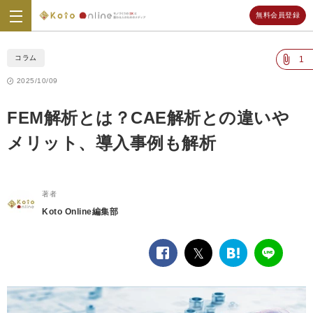
無料会員登録
Koto
Online
コラム
1
2025/10/09
FEM解析とは？CAE解析との違いや
メリット、導入事例も解析
著者
Koto Online編集部
facebook
twitter
は
LINE
て
な
ブ