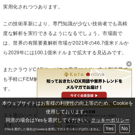
実用化されつつあります。
この技術革新により、専門知識が少ない技術者でも高精
度な解析を実行できるようになるでしょう。市場面で
は、世界の有限要素解析市場が2021年の46.7億米ドルか
ら2029年には100.1億米ドルまで拡大する見込みです。
またクラウドCAEサービスの普及により、中小製造業で
も手軽にFEM解析を活用できる環境が整いつつありま
す。
本ウェブサイトはお客様の利便性の向上等のため、Cookieを
従来は大手企業の専売特許だった高度な解析技術が、コ
使用しております。
スト面のハードルを下げて広く普及していくと予想され
同意の場合はYesを選択してください。
クッキーポリシー
ます。
Yes
No
※Noを選択した場合はCookieを使用してのトラッキングは行いません。