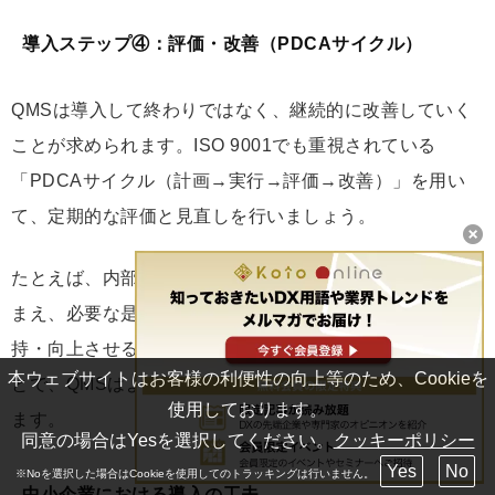
導入ステップ④：評価・改善（PDCAサイクル）
QMSは導入して終わりではなく、継続的に改善していく
ことが求められます。ISO 9001でも重視されている
「PDCAサイクル（計画→実行→評価→改善）」を用い
て、定期的な評価と見直しを行いましょう。
たとえば、内部監査やマネジメントレビューの結果を踏
まえ、必要な是正措置を講じることで、品質レベルを維
持・向上させることが可能です。改善活動を継続するこ
本ウェブサイトはお客様の利便性の向上等のため、Cookieを
とで、QMSはより実践的で成果につながる仕組みとなり
使用しております。
ます。
同意の場合はYesを選択してください。
クッキーポリシー
Yes
No
※Noを選択した場合はCookieを使用してのトラッキングは行いません。
中小企業における導入の工夫