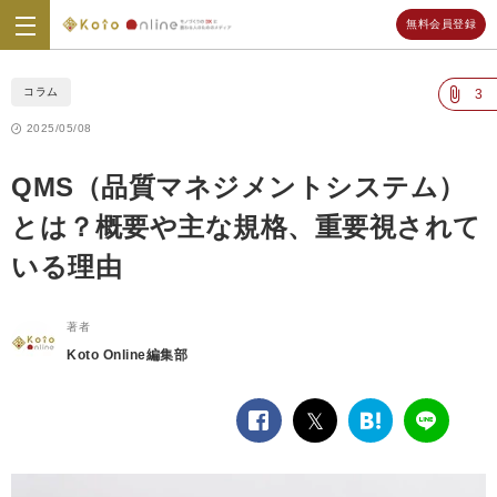
無料会員登録
Koto
Online
コラム
3
2025/05/08
QMS（品質マネジメントシステム）
とは？概要や主な規格、重要視されて
いる理由
著者
Koto Online編集部
facebook
twitter
は
LINE
て
な
ブ