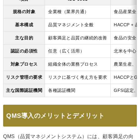
規格の対象
全業種（業界共通）
食品産業全
基本構成
品質マネジメント全般
HACCP +
主な目的
顧客満足と品質の継続的改善
食品の安全
認証の必須性
任意（広く活用）
北米を中心
対象プロセス
組織全体の業務プロセス
農業生産、
リスク管理の要求
リスクに基づく考え方を要求
HACCPと
主な国際認証機関
各種認証機関
GFSI認定
QMS導入のメリットとデメリット
QMS（品質マネジメントシステム）には、顧客満足の向