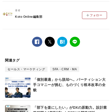
著者
フォロー
Koto Online編集部
facebook
twitter
は
LINE
て
な
ブ
関連タグ
ッ
ク
セールス・マーケティング
SFA・CRM・MA
マ
ー
「個別最適」から脱却へ。パーティション大
ク
手コマニーが挑む、ものづくり根本改革の全
貌
「部下を楽にしたい」がDXの原動力。設計業