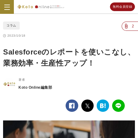
無料会員登録
Koto
Online
コラム
2
2023/10/18
Salesforceのレポートを使いこなし、
業務効率・生産性アップ！
著者
Koto Online編集部
facebook
twitter
は
LINE
て
な
ブ
ッ