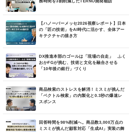
務時間を3割削減したTERNO開発秘話
【ハノーバーメッセ2026視察レポート】日本
の「匠の技術」をAI時代に活かす、全体アー
キテクチャの描き方
DX推進本部のゴールは「現場の自走」 ふく
おかFGが挑む、技術と文化を融合させる
「10年後の銀行」づくり
商品検索のストレスを解消！ミスミが挑んだ
「ベクトル検索」の内製化と0.3秒の爆速レ
スポンス
回答時間を98%削減へ。商品数3,000万点の
ミスミが挑んだ顧客対応「生成AI」実装の舞