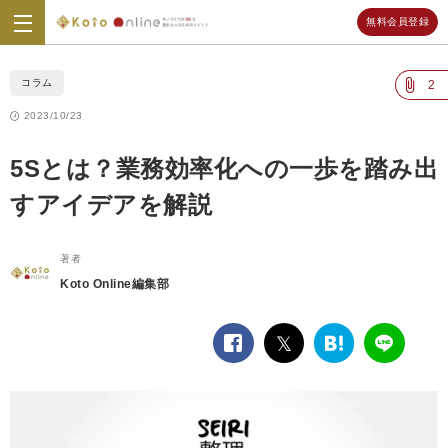
無料会員登録
Koto
Online
コラム
2
2023/10/23
5Sとは？業務効率化への一歩を踏み出
すアイデアを解説
著者
Koto Online編集部
facebook
twitter
は
LINE
て
な
ブ
ッ