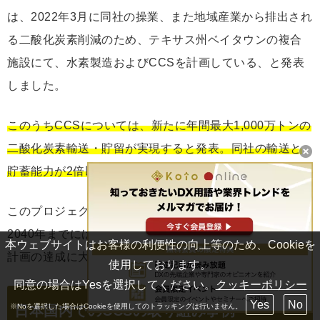
は、2022年3月に同社の操業、また地域産業から排出され
る二酸化炭素削減のため、テキサス州ベイタウンの複合
施設にて、水素製造およびCCSを計画している、と発表
しました。
このうちCCSについては、新たに年間最大1,000万トンの
二酸化炭素輸送・貯留が実現すると発表。同社の輸送と
貯蓄能力が2倍以上に増加する見込みです。
このプロジェクトは2030年までに年間約5,000万トン、
2040年までには年間1億トンもの二酸化炭素の回収・貯蓄
本ウェブサイトはお客様の利便性の向上等のため、Cookieを
計画の達成に大きく貢献できる、とされています。
使用しております。
同意の場合はYesを選択してください。
クッキーポリシー
Yes
No
※Noを選択した場合はCookieを使用してのトラッキングは行いません。
日本国内でのCCSの取り組み事例