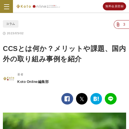
無料会員登録
Koto
Online
コラム
3
2023/05/02
CCSとは何か？メリットや課題、国内
外の取り組み事例を紹介
著者
Koto Online編集部
facebook
twitter
は
LINE
て
な
ブ
ッ