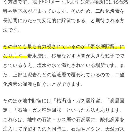
く方法です。地下800メートルよりも深い場所には化石燃
料や地下水が埋まっています。そのため、二酸化炭素を
長期間にわたって安定的に貯留できる、と期待される方
法です。
その中でも最も有力視されているのが「帯水層貯留」に
なります。
帯水層は、砂岩などすき間が大きな粒子でで
きているうえ、塩水や水で満たされている場所です。ま
た、上部は泥岩などの遮蔽層で覆われているので、二酸
化炭素の漏洩を防ぐことができます。
そのほか地中貯留には「枯渇油・ガス層貯留」「炭層固
定」「石油・ガス増進回収」といった方法もあります。
これらは、地中の石油・ガス層や石炭層に二酸化炭素を
注入して貯留するのと同時に、石油やメタン、天然ガス