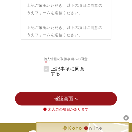
上記ご確認いただき、以下の項目に同意の
うえフォームを送信ください。
上記ご確認いただき、以下の項目に同意の
うえフォームを送信ください。
1. 事業者の名称：株式会社コアコンセプ
ト・テクノロジー
個人情報の取扱事項への同意
2. 個人情報の管理責任者：職名 個人情報
上記事項に同意
保護管理者、役職 経営管理本部長
する
3. 利用目的：事業活動における連絡やアフ
ターフォロー、事業活動およびサービスの
ご案内（メルマガ、電子書籍及びブログ情
確認画面へ
報のサマリーのメール配信を含む）、ウェ
ビナー参加情報のご連絡、アフターフォロ
未入力の項目があります
ー
4. 上記利用目的の達成の範囲内で、個人情
報の取扱いの全部または一部を委託する場