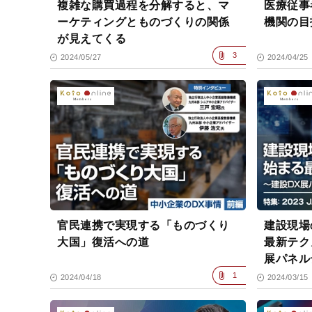
複雑な購買過程を分解すると、マ
医療従事
ーケティングとものづくりの関係
機関の目
が見えてくる
3
2024/05/27
2024/04/25
官民連携で実現する「ものづくり
建設現場
大国」復活への道
最新テク
展パネル
1
2024/04/18
2024/03/15