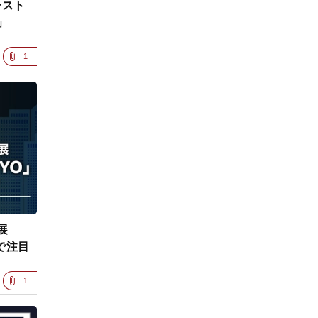
ースト
」
1
展
」で注目
1