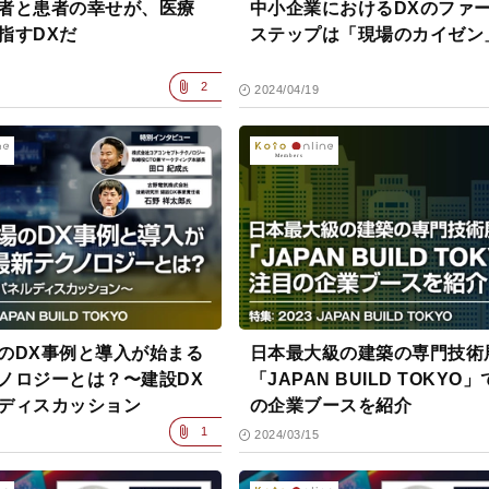
者と患者の幸せが、医療
中小企業におけるDXのファ
指すDXだ
ステップは「現場のカイゼン
2
2024/04/19
のDX事例と導入が始まる
日本最大級の建築の専門技術
ノロジーとは？〜建設DX
「JAPAN BUILD TOKYO
ディスカッション
の企業ブースを紹介
1
2024/03/15